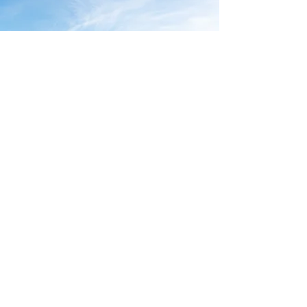
Kim Lund
¡Muy satisfecho con el trabajo que
realizó SolarMind en nuestra casa!
VAMOS A SALVAR EL
PLANETA.