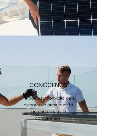
energía solar.
CONÓCENOS
Iremos a su domicilio para
elaborar un presupuesto
personalizado sin
compromiso.