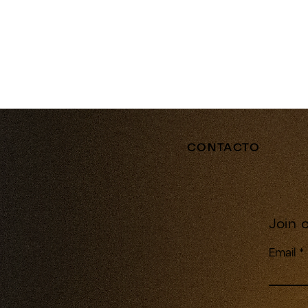
CONTACTO
Join o
Email